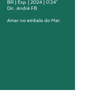
BR | Exp. | 2024 | 0’24’’
Dir.: André FB
Amar no embalo do Mar.
Eva Estava com Fome