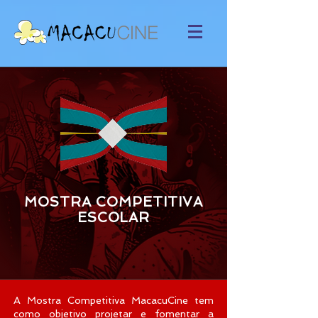
MOSTRA COMPETITIVA
ESCOLAR
A Mostra Competitiva MacacuCine tem
como objetivo projetar e fomentar a