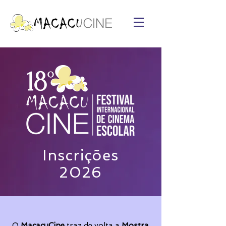
Inscrições
2026
O
MacacuCine
traz de volta a
Mostra