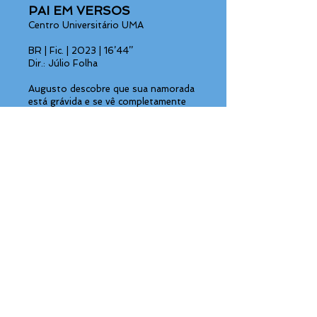
PAI EM VERSOS
Centro Universitário UMA
BR | Fic. | 2023 | 16’44’’
Dir.: Júlio Folha
Augusto descobre que sua namorada
está grávida e se vê completamente
inseguro e despreparado para assumir
a responsabilidade. Preso em seus
anseios, o jovem do interior parte em
busca do sentido e de uma
preparação para assumir a
paternidade, ele deve se esforçar para
se tornar o pai que nunca teve.